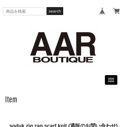
search
Toggle
navigati
Item
soduk zig zag scarf knit (通販のお問い合わせ)