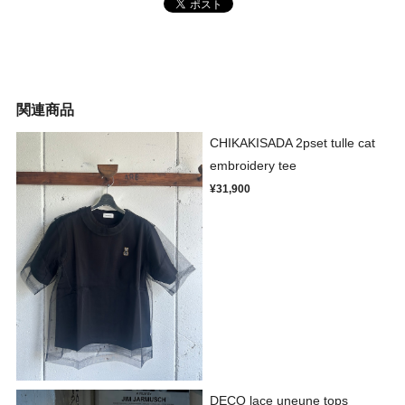
関連商品
CHIKAKISADA 2pset tulle cat
embroidery tee
¥31,900
DECO lace uneune tops