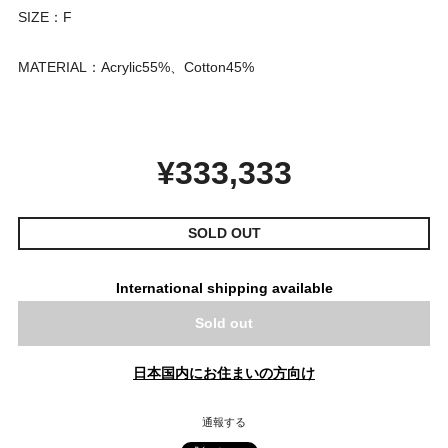
SIZE：F
MATERIAL：Acrylic55%、Cotton45%
¥333,333
SOLD OUT
International shipping available
Sold out
日本国内にお住まいの方向け
通報する