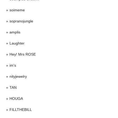
soimeme
sopranojungle
amplis
Laughter
Hey! Mrs ROSE
im's
nityjewelry
TAN
HOUGA
FILLTHEBILL