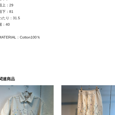
股上：29
股下：81
わたり：31.5
裾：40
MATERIAL：Cotton100％
関連商品