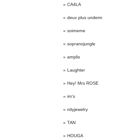
CA4LA
deux plus undemi
soimeme
sopranojungle
amplis
Laughter
Hey! Mrs ROSE
im's
nityjewelry
TAN
HOUGA