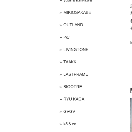
yuuna ichikawa
MIKIOSAKABE
OUTLAND
Po/
LIVINGTONE
TAAKK
LASTFRAME
BIGOTRE
RYU KAGA
GVGV
k3＆co.