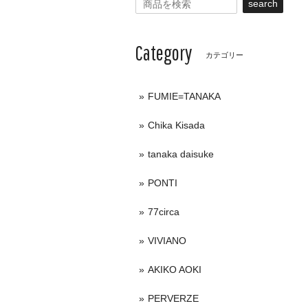
search
Category
カテゴリー
FUMIE=TANAKA
Chika Kisada
tanaka daisuke
PONTI
77circa
VIVIANO
AKIKO AOKI
PERVERZE