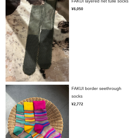
FAKUI layered net tulle socks
¥6,050
FAKUI border seethrough
socks
¥2,772