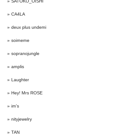
SATOKO_OISHI
CA4LA
deux plus undemi
soimeme
sopranojungle
amplis
Laughter
Hey! Mrs ROSE
im's
nityjewelry
TAN