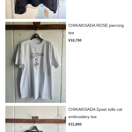
CHIKAKISADA ROSE piercing
tee
¥18,700
CHIKAKISADA 2pset tulle cat
embroidery tee
¥31,900