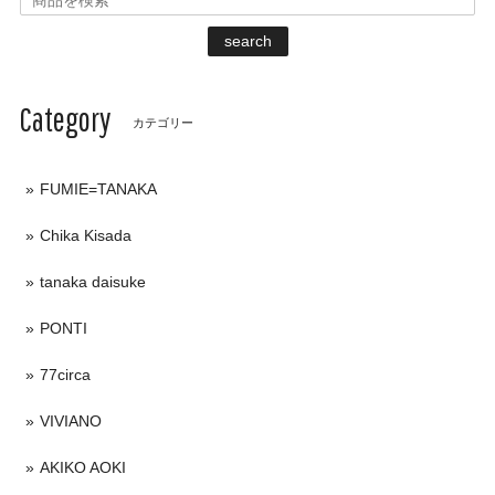
search
Category
カテゴリー
FUMIE=TANAKA
Chika Kisada
tanaka daisuke
PONTI
77circa
VIVIANO
AKIKO AOKI