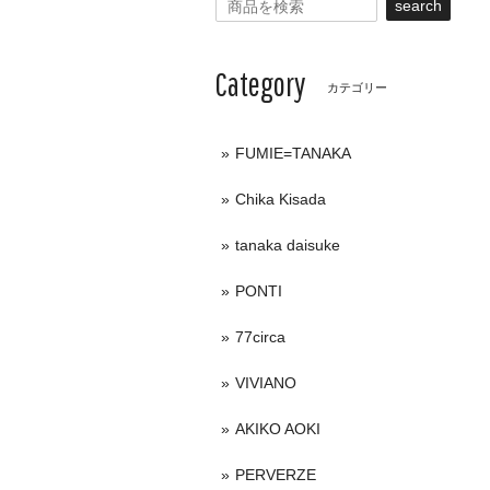
search
Category
カテゴリー
FUMIE=TANAKA
Chika Kisada
tanaka daisuke
PONTI
77circa
VIVIANO
AKIKO AOKI
PERVERZE