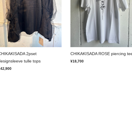
CHIKAKISADA 2pset
CHIKAKISADA ROSE piercing te
designsleeve tulle tops
¥18,700
¥42,900