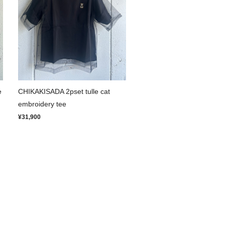
e
CHIKAKISADA 2pset tulle cat
embroidery tee
¥31,900