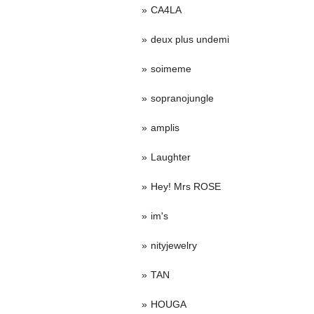
CA4LA
deux plus undemi
soimeme
sopranojungle
amplis
Laughter
Hey! Mrs ROSE
im's
nityjewelry
TAN
HOUGA