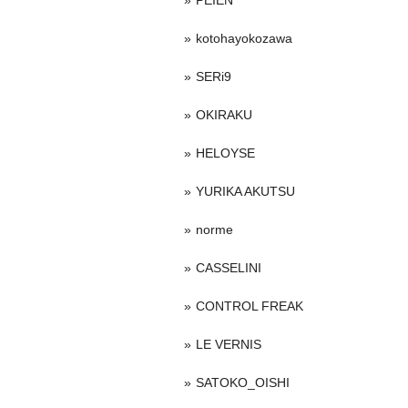
PEIEN
kotohayokozawa
SERi9
OKIRAKU
HELOYSE
YURIKA AKUTSU
norme
CASSELINI
CONTROL FREAK
LE VERNIS
SATOKO_OISHI