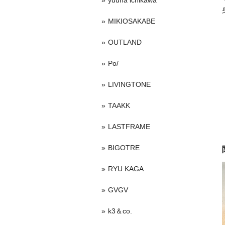
yuuna ichikawa
MIKIOSAKABE
OUTLAND
Po/
LIVINGTONE
TAAKK
LASTFRAME
BIGOTRE
RYU KAGA
GVGV
k3＆co.