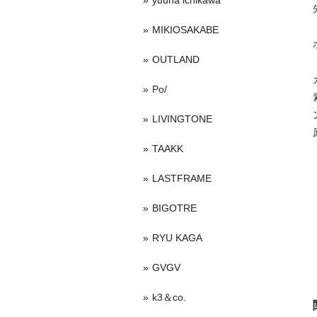
yuuna ichikawa
MIKIOSAKABE
OUTLAND
Po/
LIVINGTONE
TAAKK
LASTFRAME
BIGOTRE
RYU KAGA
GVGV
k3＆co.