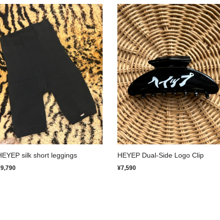
HEYEP silk short leggings
HEYEP Dual-Side Logo Clip
¥9,790
¥7,590