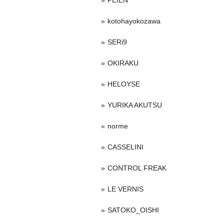
PEIEN
kotohayokozawa
SERi9
OKIRAKU
HELOYSE
YURIKA AKUTSU
norme
CASSELINI
CONTROL FREAK
LE VERNIS
SATOKO_OISHI