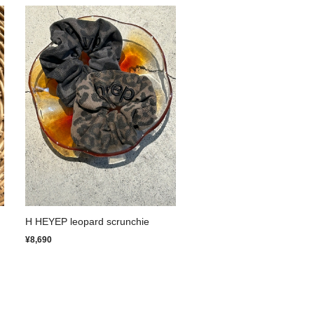
H HEYEP leopard scrunchie
¥8,690