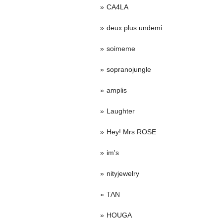
CA4LA
deux plus undemi
soimeme
sopranojungle
amplis
Laughter
Hey! Mrs ROSE
im's
nityjewelry
TAN
HOUGA