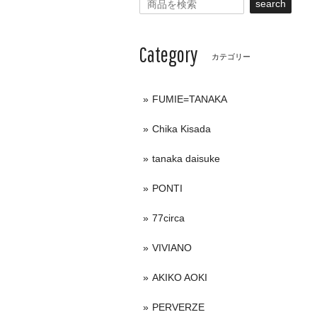
search
Category
カテゴリー
FUMIE=TANAKA
Chika Kisada
tanaka daisuke
PONTI
77circa
VIVIANO
AKIKO AOKI
PERVERZE