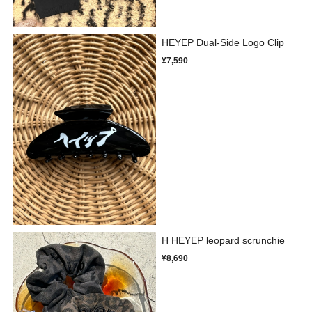
HEYEP Dual-Side Logo Clip
¥7,590
H HEYEP leopard scrunchie
¥8,690