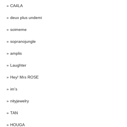
CA4LA
deux plus undemi
soimeme
sopranojungle
amplis
Laughter
Hey! Mrs ROSE
im's
nityjewelry
TAN
HOUGA