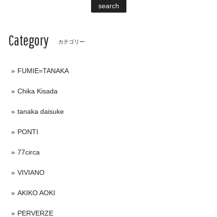
search
Category
カテゴリー
FUMIE=TANAKA
Chika Kisada
tanaka daisuke
PONTI
77circa
VIVIANO
AKIKO AOKI
PERVERZE