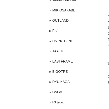
yuuna ichikawa
MIKIOSAKABE
OUTLAND
Po/
LIVINGTONE
TAAKK
LASTFRAME
BIGOTRE
RYU KAGA
GVGV
k3＆co.