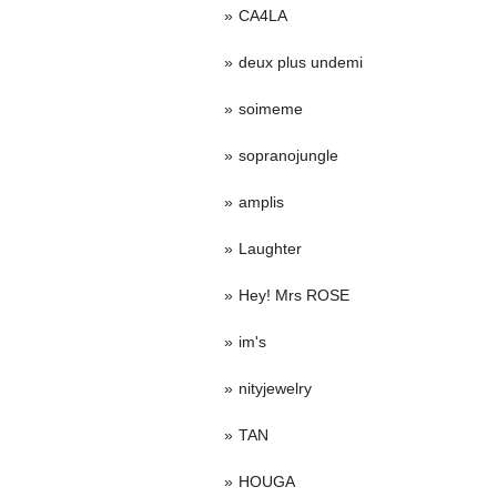
CA4LA
deux plus undemi
soimeme
sopranojungle
amplis
Laughter
Hey! Mrs ROSE
im's
nityjewelry
TAN
HOUGA