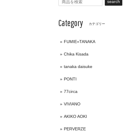
search
Category
カテゴリー
FUMIE=TANAKA
Chika Kisada
tanaka daisuke
PONTI
77circa
VIVIANO
AKIKO AOKI
PERVERZE