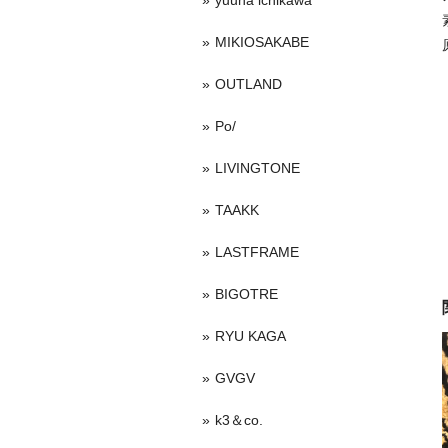
yuuna ichikawa
MIKIOSAKABE
OUTLAND
Po/
LIVINGTONE
TAAKK
LASTFRAME
BIGOTRE
RYU KAGA
GVGV
k3＆co.