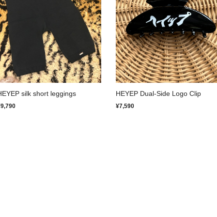
HEYEP silk short leggings
HEYEP Dual-Side Logo Clip
¥9,790
¥7,590