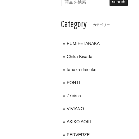
search
Category
カテゴリー
FUMIE=TANAKA
Chika Kisada
tanaka daisuke
PONTI
77circa
VIVIANO
AKIKO AOKI
PERVERZE