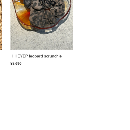
H HEYEP leopard scrunchie
¥8,690