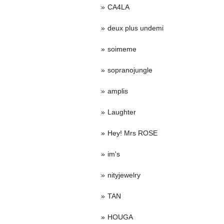
CA4LA
deux plus undemi
soimeme
sopranojungle
amplis
Laughter
Hey! Mrs ROSE
im's
nityjewelry
TAN
HOUGA