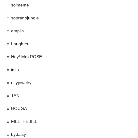
soimeme
sopranojungle
amplis
Laughter
Hey! Mrs ROSE
im's
nityjewelry
TAN
HOUGA
FILLTHEBILL
bydaisy