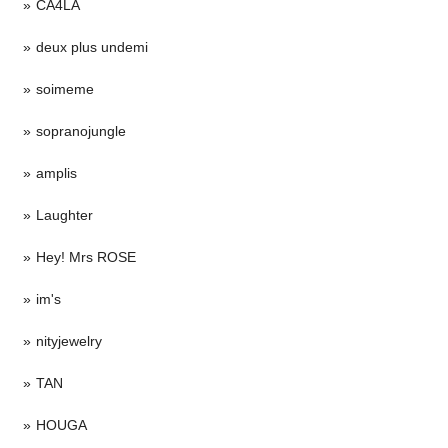
CA4LA
deux plus undemi
soimeme
sopranojungle
amplis
Laughter
Hey! Mrs ROSE
im's
nityjewelry
TAN
HOUGA