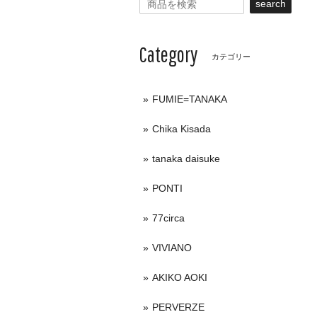
search
Category
カテゴリー
FUMIE=TANAKA
Chika Kisada
tanaka daisuke
PONTI
77circa
VIVIANO
AKIKO AOKI
PERVERZE