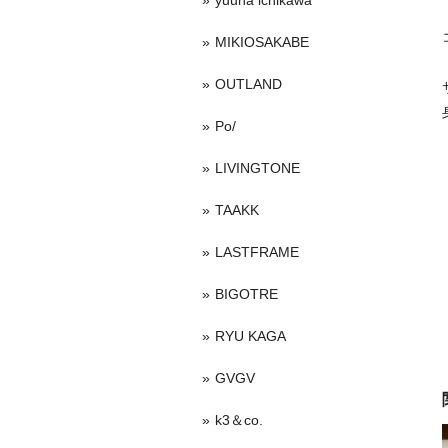
yuuna ichikawa
MIKIOSAKABE
OUTLAND
Po/
LIVINGTONE
TAAKK
LASTFRAME
BIGOTRE
RYU KAGA
GVGV
k3＆co.