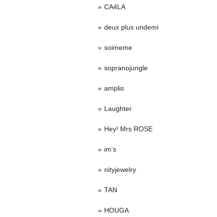
CA4LA
deux plus undemi
soimeme
sopranojungle
amplis
Laughter
Hey! Mrs ROSE
im's
nityjewelry
TAN
HOUGA