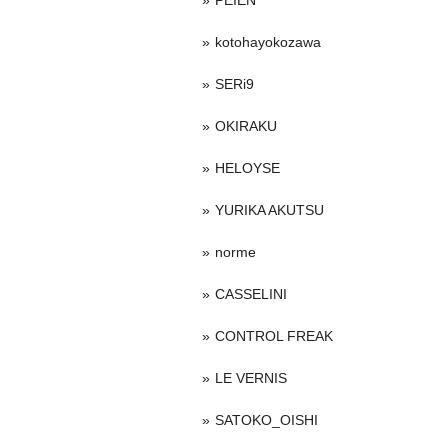
PEIEN
kotohayokozawa
SERi9
OKIRAKU
HELOYSE
YURIKA AKUTSU
norme
CASSELINI
CONTROL FREAK
LE VERNIS
SATOKO_OISHI