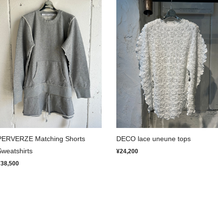
PERVERZE Matching Shorts
DECO lace uneune tops
Sweatshirts
¥24,200
¥38,500