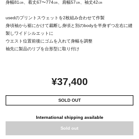
身幅81㎝、着丈67〜774㎝、肩幅57㎝、袖丈42㎝
usedのプリントスウェットを2枚組み合わせて作製
身頃袖から裾にかけて裁断し身頃と別のbodyを半身ずつ左右に縫
製しワイドシルエットに
ウエスト位置前後にゴムを入れて身幅を調整
袖先に製品のリブを台形型に取り付け
¥37,400
SOLD OUT
International shipping available
Sold out