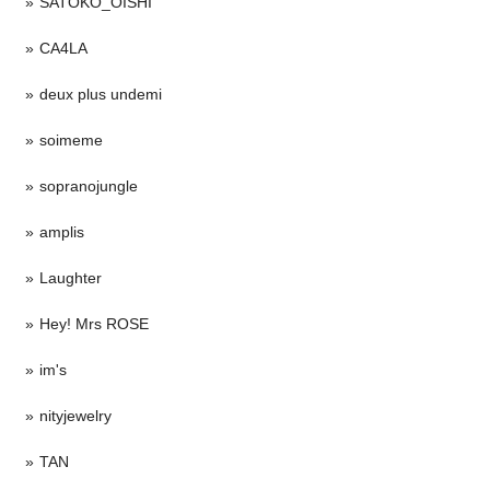
SATOKO_OISHI
CA4LA
deux plus undemi
soimeme
sopranojungle
amplis
Laughter
Hey! Mrs ROSE
im's
nityjewelry
TAN