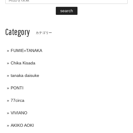
search
Category
カテゴリー
FUMIE=TANAKA
Chika Kisada
tanaka daisuke
PONTI
77circa
VIVIANO
AKIKO AOKI