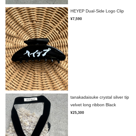
HEYEP Dual-Side Logo Clip
¥7,590
tanakadaisuke crystal silver tip
velvet long ribbon Black
¥25,300