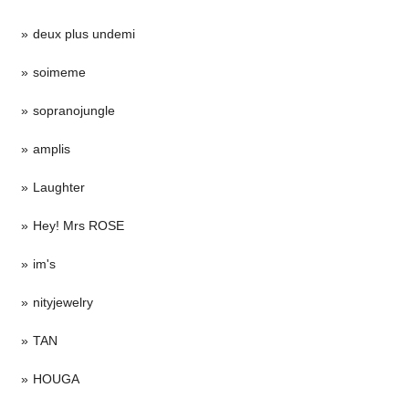
deux plus undemi
soimeme
sopranojungle
amplis
Laughter
Hey! Mrs ROSE
im's
nityjewelry
TAN
HOUGA