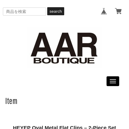
search
Toggle
navigati
Item
HEYEP Oval Metal Flat Clips – 2-Piece Set