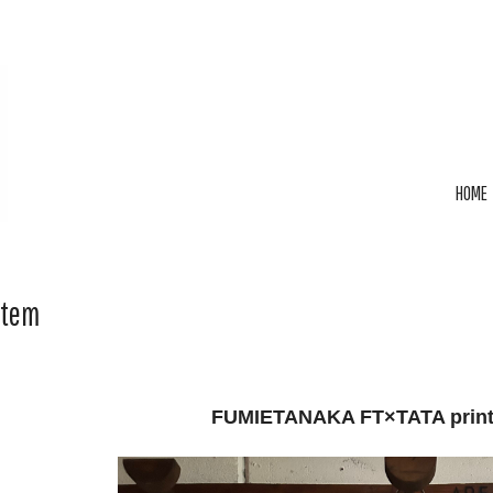
HOME
Item
FUMIETANAKA FT×TATA print