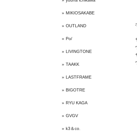
yuuna ichikawa
MIKIOSAKABE
OUTLAND
Po/
LIVINGTONE
TAAKK
LASTFRAME
BIGOTRE
RYU KAGA
GVGV
k3＆co.