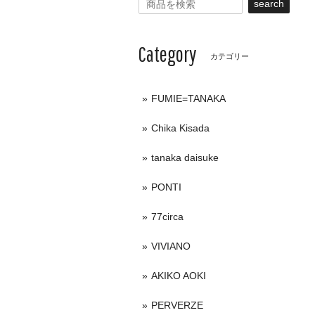
search
Category
カテゴリー
FUMIE=TANAKA
Chika Kisada
tanaka daisuke
PONTI
77circa
VIVIANO
AKIKO AOKI
PERVERZE