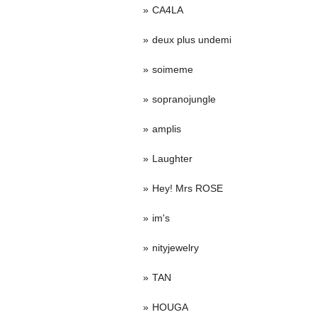
CA4LA
deux plus undemi
soimeme
sopranojungle
amplis
Laughter
Hey! Mrs ROSE
im's
nityjewelry
TAN
HOUGA