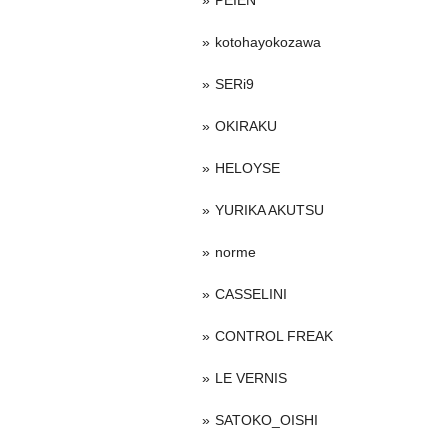
PEIEN
kotohayokozawa
SERi9
OKIRAKU
HELOYSE
YURIKA AKUTSU
norme
CASSELINI
CONTROL FREAK
LE VERNIS
SATOKO_OISHI