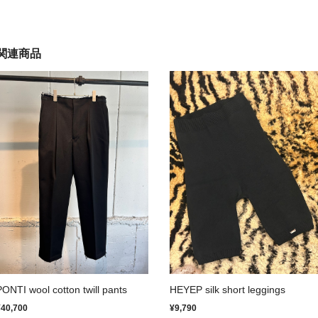
関連商品
PONTI wool cotton twill pants
HEYEP silk short leggings
¥40,700
¥9,790