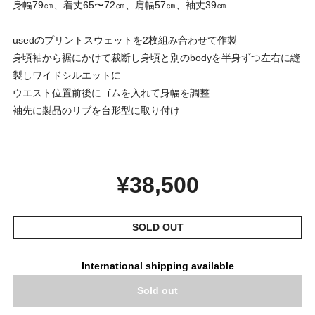
身幅79㎝、着丈65〜72㎝、肩幅57㎝、袖丈39㎝
usedのプリントスウェットを2枚組み合わせて作製
身頃袖から裾にかけて裁断し身頃と別のbodyを半身ずつ左右に縫
製しワイドシルエットに
ウエスト位置前後にゴムを入れて身幅を調整
袖先に製品のリブを台形型に取り付け
¥38,500
SOLD OUT
International shipping available
Sold out