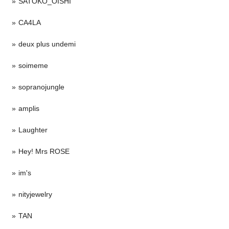
SATOKO_OISHI
CA4LA
deux plus undemi
soimeme
sopranojungle
amplis
Laughter
Hey! Mrs ROSE
im's
nityjewelry
TAN