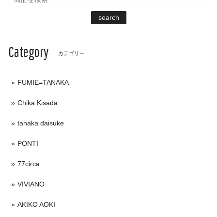
search
Category
カテゴリー
FUMIE=TANAKA
Chika Kisada
tanaka daisuke
PONTI
77circa
VIVIANO
AKIKO AOKI