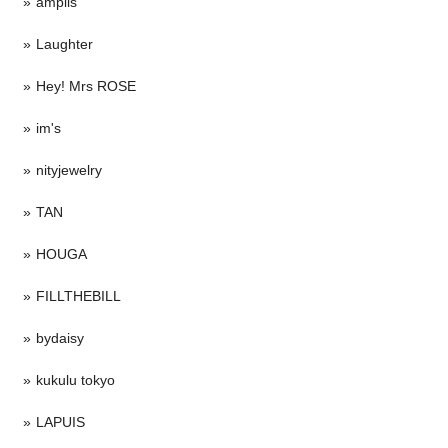
amplis
Laughter
Hey! Mrs ROSE
im's
nityjewelry
TAN
HOUGA
FILLTHEBILL
bydaisy
kukulu tokyo
LAPUIS