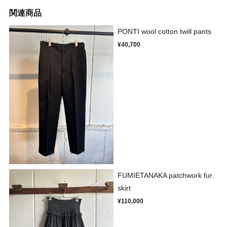
関連商品
PONTI wool cotton twill pants
¥40,700
FUMIETANAKA patchwork fur
skirt
¥110,000