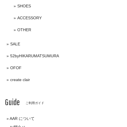
SHOES
ACCESSORY
OTHER
SALE
52byHIKARUMATSUMURA
OFOF
create clair
Guide
ご利用ガイド
AAR について