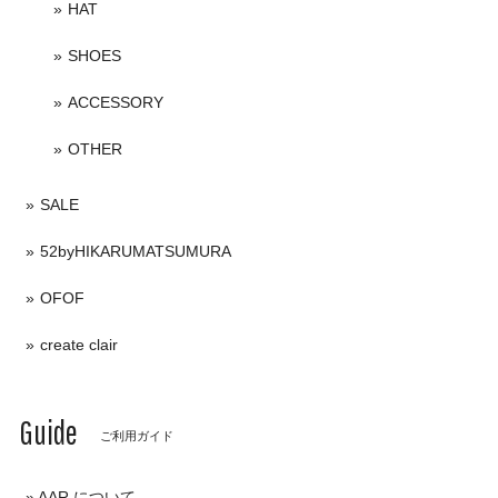
HAT
SHOES
ACCESSORY
OTHER
SALE
52byHIKARUMATSUMURA
OFOF
create clair
Guide
ご利用ガイド
AAR について