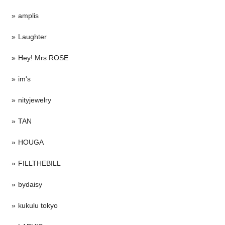
amplis
Laughter
Hey! Mrs ROSE
im's
nityjewelry
TAN
HOUGA
FILLTHEBILL
bydaisy
kukulu tokyo