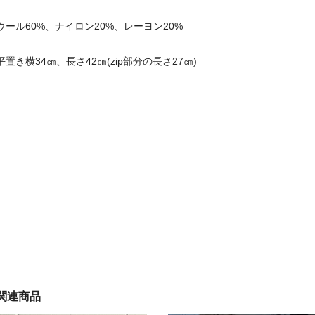
ウール60%、ナイロン20%、レーヨン20%
平置き横34㎝、長さ42㎝(zip部分の長さ27㎝)
関連商品