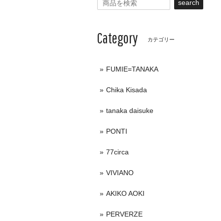
search
Category
カテゴリー
FUMIE=TANAKA
Chika Kisada
tanaka daisuke
PONTI
77circa
VIVIANO
AKIKO AOKI
PERVERZE