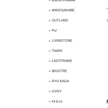
yuuna ichikawa
MIKIOSAKABE
OUTLAND
Po/
LIVINGTONE
TAAKK
LASTFRAME
BIGOTRE
RYU KAGA
GVGV
k3＆co.