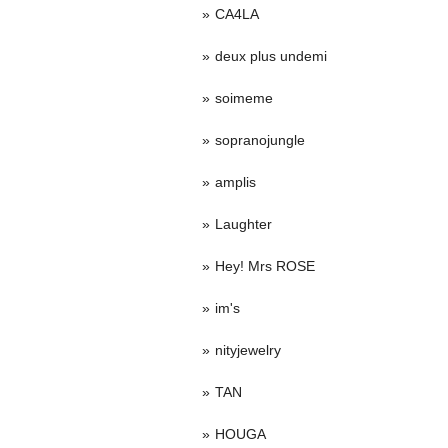
CA4LA
deux plus undemi
soimeme
sopranojungle
amplis
Laughter
Hey! Mrs ROSE
im's
nityjewelry
TAN
HOUGA