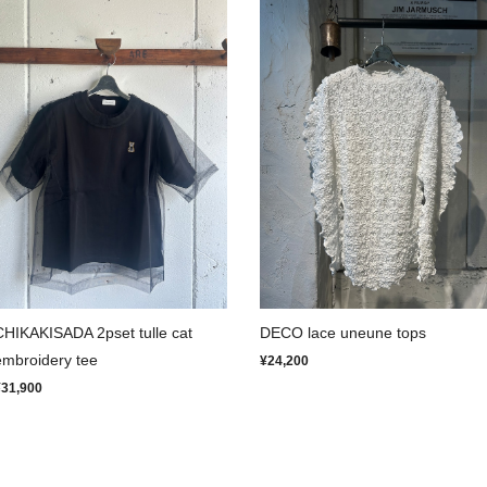
CHIKAKISADA 2pset tulle cat
DECO lace uneune tops
embroidery tee
¥24,200
¥31,900