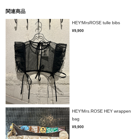
関連商品
HEY!MrsROSE tulle bibs
¥9,900
HEY!Mrs.ROSE HEY wrappen
bag
¥9,900