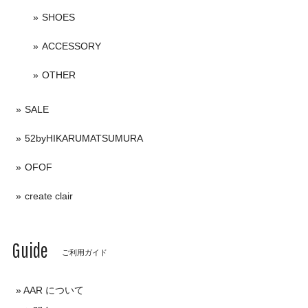
SHOES
ACCESSORY
OTHER
SALE
52byHIKARUMATSUMURA
OFOF
create clair
Guide
ご利用ガイド
AAR について