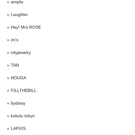
amplis
Laughter
Hey! Mrs ROSE
im's
nityjewelry
TAN
HOUGA
FILLTHEBILL
bydaisy
kukulu tokyo
LAPUIS