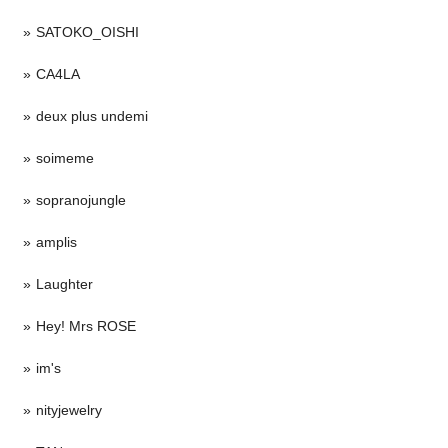
SATOKO_OISHI
CA4LA
deux plus undemi
soimeme
sopranojungle
amplis
Laughter
Hey! Mrs ROSE
im's
nityjewelry