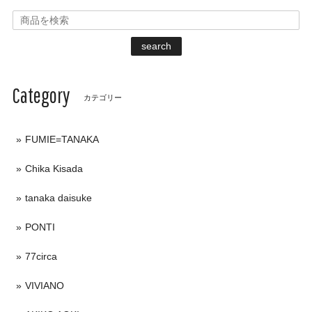
search
Category
カテゴリー
FUMIE=TANAKA
Chika Kisada
tanaka daisuke
PONTI
77circa
VIVIANO