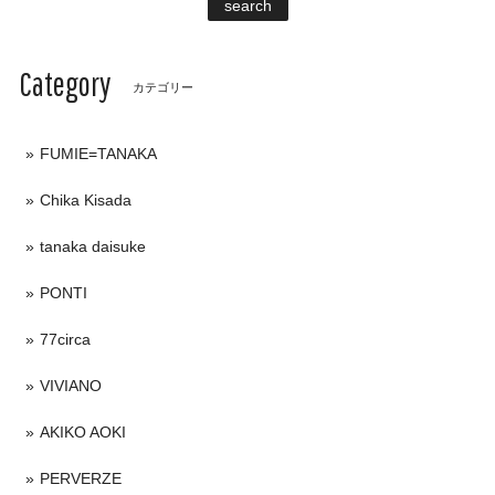
search
Category
カテゴリー
FUMIE=TANAKA
Chika Kisada
tanaka daisuke
PONTI
77circa
VIVIANO
AKIKO AOKI
PERVERZE