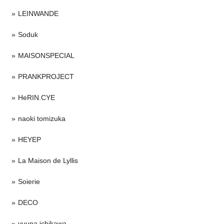
LEINWANDE
Soduk
MAISONSPECIAL
PRANKPROJECT
HeRIN.CYE
naoki tomizuka
HEYEP
La Maison de Lyllis
Soierie
DECO
yuuna ichikawa