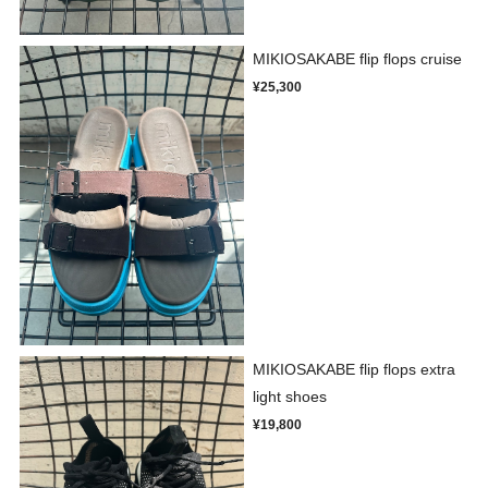
MIKIOSAKABE flip flops cruise
¥25,300
MIKIOSAKABE flip flops extra
light shoes
¥19,800