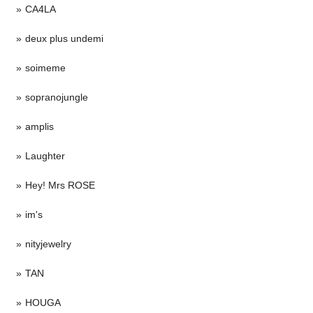
CA4LA
deux plus undemi
soimeme
sopranojungle
amplis
Laughter
Hey! Mrs ROSE
im's
nityjewelry
TAN
HOUGA