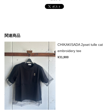
関連商品
CHIKAKISADA 2pset tulle cat
embroidery tee
¥31,900