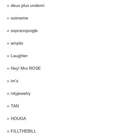
deux plus undemi
soimeme
sopranojungle
amplis
Laughter
Hey! Mrs ROSE
im's
nityjewelry
TAN
HOUGA
FILLTHEBILL