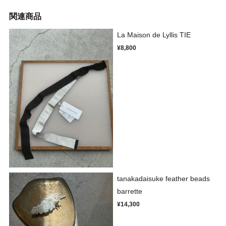
関連商品
La Maison de Lyllis TIE
¥8,800
tanakadaisuke feather beads
barrette
¥14,300