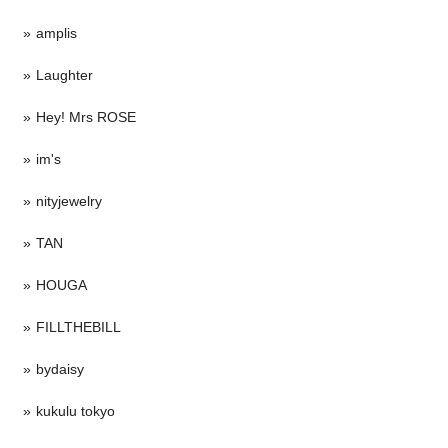
amplis
Laughter
Hey! Mrs ROSE
im's
nityjewelry
TAN
HOUGA
FILLTHEBILL
bydaisy
kukulu tokyo