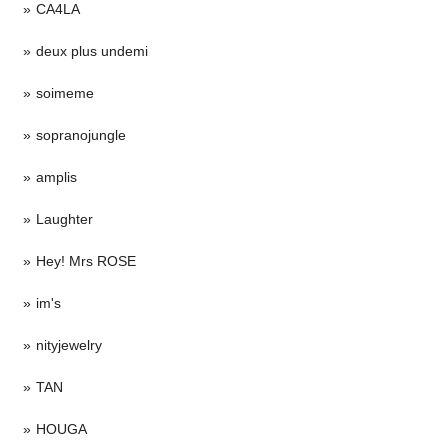
CA4LA
deux plus undemi
soimeme
sopranojungle
amplis
Laughter
Hey! Mrs ROSE
im's
nityjewelry
TAN
HOUGA