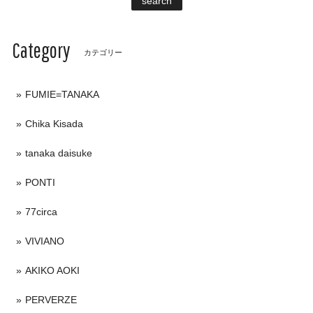
search
Category
カテゴリー
FUMIE=TANAKA
Chika Kisada
tanaka daisuke
PONTI
77circa
VIVIANO
AKIKO AOKI
PERVERZE