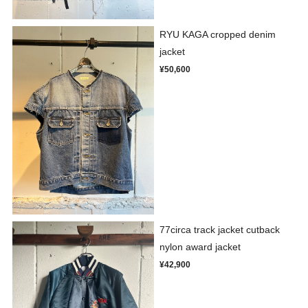
RYU KAGA cropped denim
jacket
¥50,600
77circa track jacket cutback
nylon award jacket
¥42,900