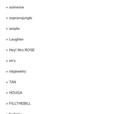
soimeme
sopranojungle
amplis
Laughter
Hey! Mrs ROSE
im's
nityjewelry
TAN
HOUGA
FILLTHEBILL