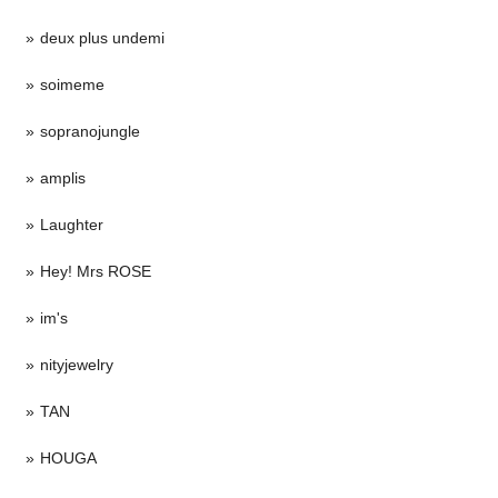
deux plus undemi
soimeme
sopranojungle
amplis
Laughter
Hey! Mrs ROSE
im's
nityjewelry
TAN
HOUGA