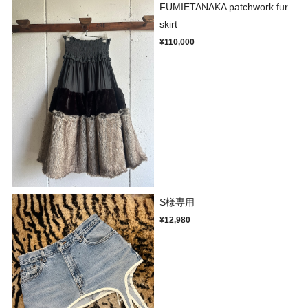
FUMIETANAKA patchwork fur
skirt
¥110,000
S様専用
¥12,980