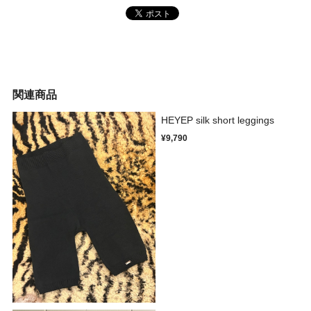
関連商品
HEYEP silk short leggings
¥9,790