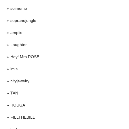
soimeme
sopranojungle
amplis
Laughter
Hey! Mrs ROSE
im's
nityjewelry
TAN
HOUGA
FILLTHEBILL