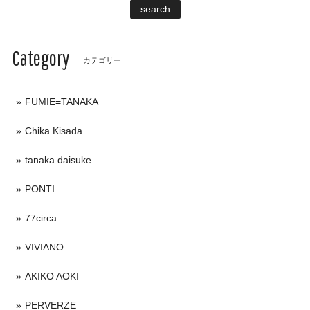
search
Category
カテゴリー
FUMIE=TANAKA
Chika Kisada
tanaka daisuke
PONTI
77circa
VIVIANO
AKIKO AOKI
PERVERZE