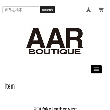
search
Toggle
navigati
Item
POI fake leather vest