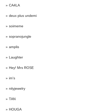
CA4LA
deux plus undemi
soimeme
sopranojungle
amplis
Laughter
Hey! Mrs ROSE
im's
nityjewelry
TAN
HOUGA