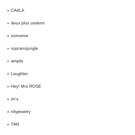
CA4LA
deux plus undemi
soimeme
sopranojungle
amplis
Laughter
Hey! Mrs ROSE
im's
nityjewelry
TAN