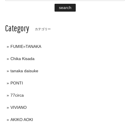
search
Category
カテゴリー
FUMIE=TANAKA
Chika Kisada
tanaka daisuke
PONTI
77circa
VIVIANO
AKIKO AOKI