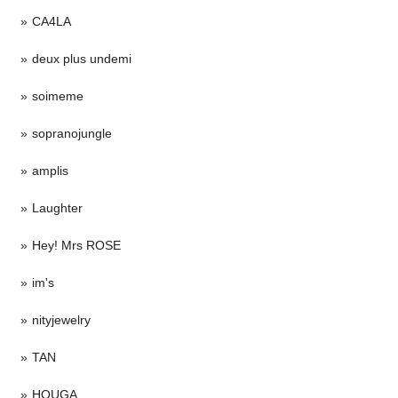
CA4LA
deux plus undemi
soimeme
sopranojungle
amplis
Laughter
Hey! Mrs ROSE
im's
nityjewelry
TAN
HOUGA