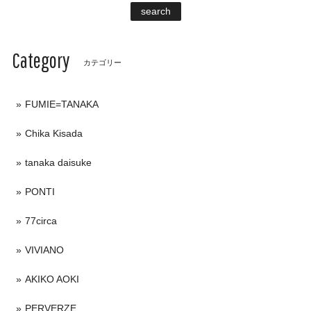
search
Category
カテゴリー
FUMIE=TANAKA
Chika Kisada
tanaka daisuke
PONTI
77circa
VIVIANO
AKIKO AOKI
PERVERZE