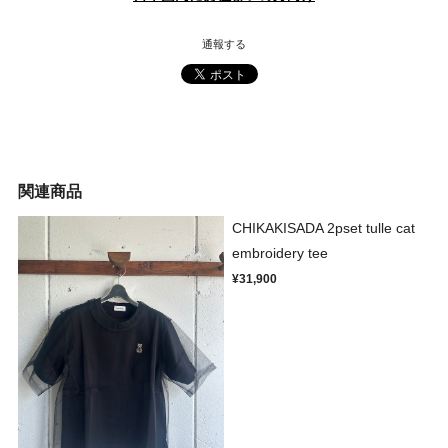
通報する
関連商品
CHIKAKISADA 2pset tulle cat
embroidery tee
¥31,900