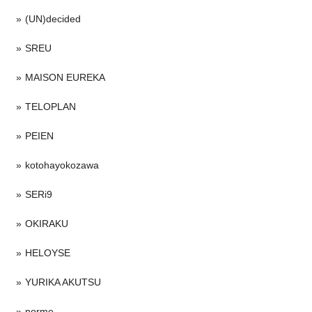
(UN)decided
SREU
MAISON EUREKA
TELOPLAN
PEIEN
kotohayokozawa
SERi9
OKIRAKU
HELOYSE
YURIKA AKUTSU
norme