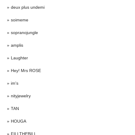
deux plus undemi
soimeme
sopranojungle
amplis
Laughter
Hey! Mrs ROSE
im's
nityjewelry
TAN
HOUGA
FILLTHEBILL