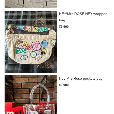
HEY!Mrs.ROSE HEY wrappen
bag
¥9,900
Hey!Mrs Rose pockets bag
¥9,900