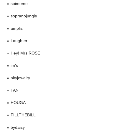
soimeme
sopranojungle
amplis
Laughter
Hey! Mrs ROSE
im's
nityjewelry
TAN
HOUGA
FILLTHEBILL
bydaisy