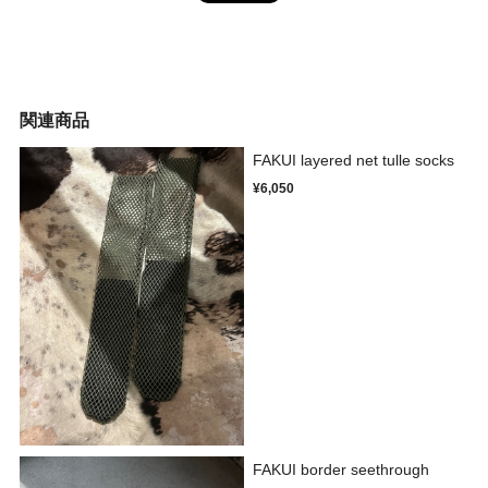
関連商品
FAKUI layered net tulle socks
¥6,050
FAKUI border seethrough