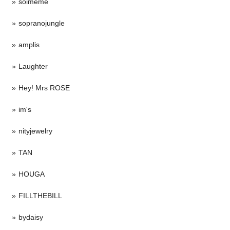
soimeme
sopranojungle
amplis
Laughter
Hey! Mrs ROSE
im's
nityjewelry
TAN
HOUGA
FILLTHEBILL
bydaisy