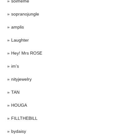
soimeme
sopranojungle
amplis
Laughter
Hey! Mrs ROSE
im's
nityjewelry
TAN
HOUGA
FILLTHEBILL
bydaisy