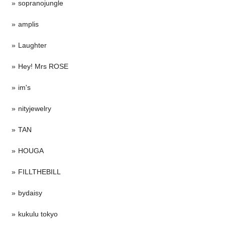
sopranojungle
amplis
Laughter
Hey! Mrs ROSE
im's
nityjewelry
TAN
HOUGA
FILLTHEBILL
bydaisy
kukulu tokyo