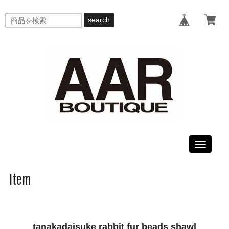
search
Toggle
navigati
Item
tanakadaisuke rabbit fur beads shawl