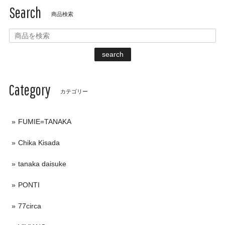
Search
商品検索
search
Category
カテゴリー
FUMIE=TANAKA
Chika Kisada
tanaka daisuke
PONTI
77circa