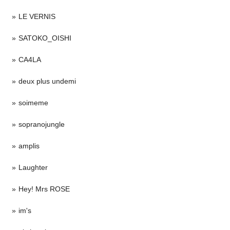
LE VERNIS
SATOKO_OISHI
CA4LA
deux plus undemi
soimeme
sopranojungle
amplis
Laughter
Hey! Mrs ROSE
im's