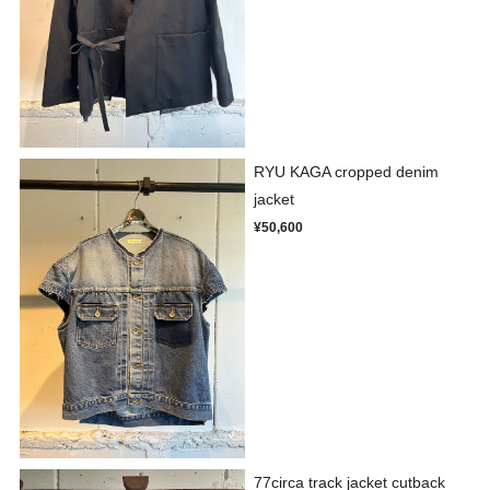
RYU KAGA cropped denim
jacket
¥50,600
77circa track jacket cutback