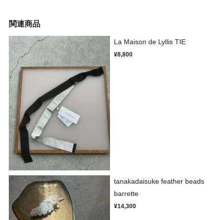
関連商品
La Maison de Lyllis TIE
¥8,800
tanakadaisuke feather beads
barrette
¥14,300