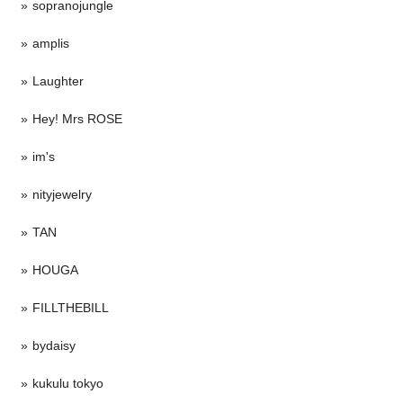
sopranojungle
amplis
Laughter
Hey! Mrs ROSE
im's
nityjewelry
TAN
HOUGA
FILLTHEBILL
bydaisy
kukulu tokyo