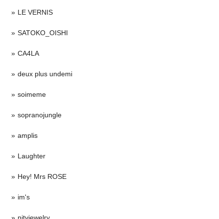
LE VERNIS
SATOKO_OISHI
CA4LA
deux plus undemi
soimeme
sopranojungle
amplis
Laughter
Hey! Mrs ROSE
im's
nityjewelry