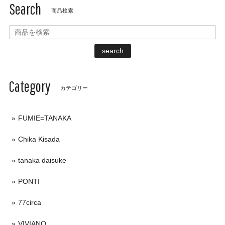
Search
商品検索
search
Category
カテゴリー
FUMIE=TANAKA
Chika Kisada
tanaka daisuke
PONTI
77circa
VIVIANO