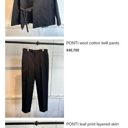
PONTI wool cotton twill pants
¥40,700
PONTI leaf print layered skirt