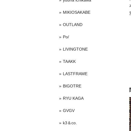
yuuna ichikawa
MIKIOSAKABE
OUTLAND
Po/
LIVINGTONE
TAAKK
LASTFRAME
BIGOTRE
RYU KAGA
GVGV
k3＆co.