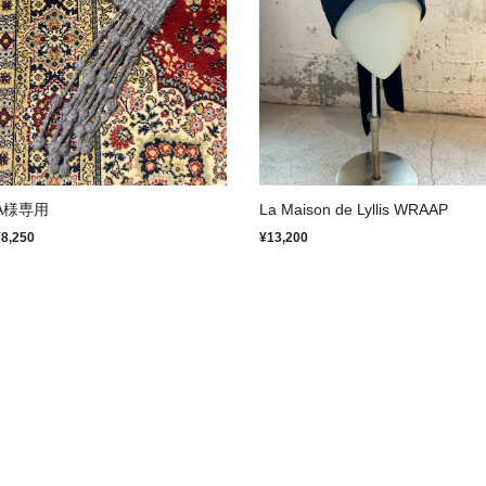
A様専用
La Maison de Lyllis WRAAP
¥8,250
¥13,200