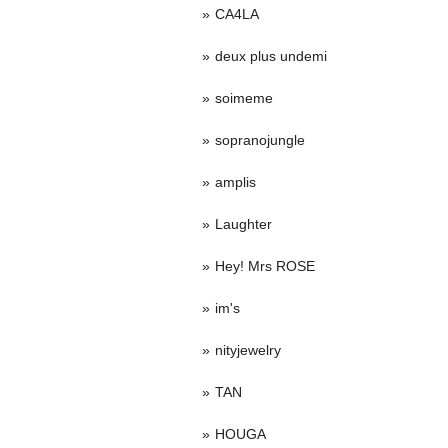
CA4LA
deux plus undemi
soimeme
sopranojungle
amplis
Laughter
Hey! Mrs ROSE
im's
nityjewelry
TAN
HOUGA