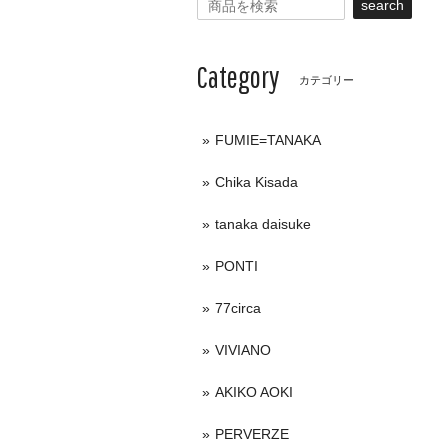
search
Category
カテゴリー
FUMIE=TANAKA
Chika Kisada
tanaka daisuke
PONTI
77circa
VIVIANO
AKIKO AOKI
PERVERZE