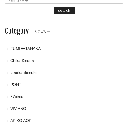
search
Category
カテゴリー
FUMIE=TANAKA
Chika Kisada
tanaka daisuke
PONTI
77circa
VIVIANO
AKIKO AOKI