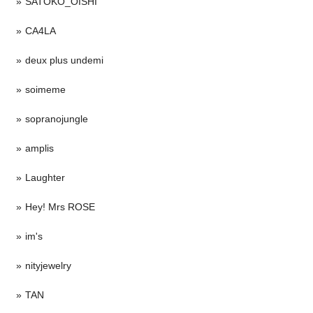
SATOKO_OISHI
CA4LA
deux plus undemi
soimeme
sopranojungle
amplis
Laughter
Hey! Mrs ROSE
im's
nityjewelry
TAN