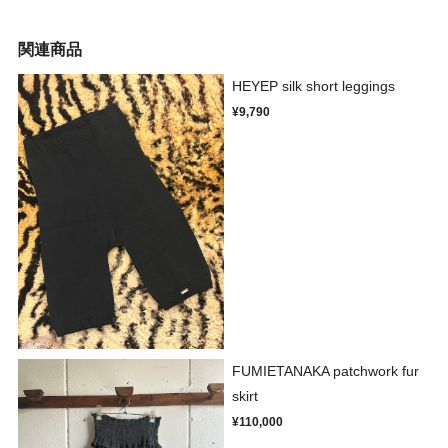
関連商品
HEYEP silk short leggings
¥9,790
FUMIETANAKA patchwork fur
skirt
¥110,000