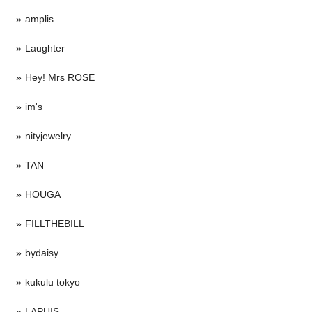
amplis
Laughter
Hey! Mrs ROSE
im's
nityjewelry
TAN
HOUGA
FILLTHEBILL
bydaisy
kukulu tokyo
LAPUIS