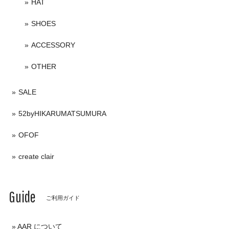
HAT
SHOES
ACCESSORY
OTHER
SALE
52byHIKARUMATSUMURA
OFOF
create clair
Guide
ご利用ガイド
AAR について