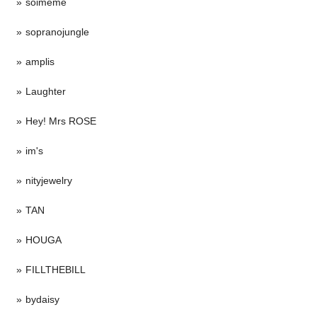
soimeme
sopranojungle
amplis
Laughter
Hey! Mrs ROSE
im's
nityjewelry
TAN
HOUGA
FILLTHEBILL
bydaisy