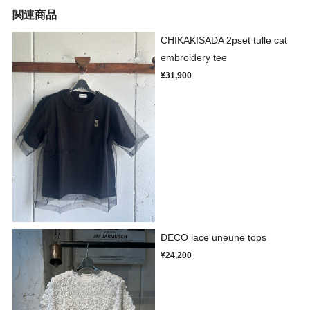
関連商品
CHIKAKISADA 2pset tulle cat
embroidery tee
¥31,900
DECO lace uneune tops
¥24,200