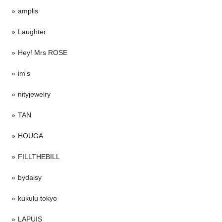
amplis
Laughter
Hey! Mrs ROSE
im's
nityjewelry
TAN
HOUGA
FILLTHEBILL
bydaisy
kukulu tokyo
LAPUIS