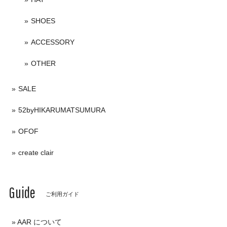
SHOES
ACCESSORY
OTHER
SALE
52byHIKARUMATSUMURA
OFOF
create clair
Guide
ご利用ガイド
AAR について