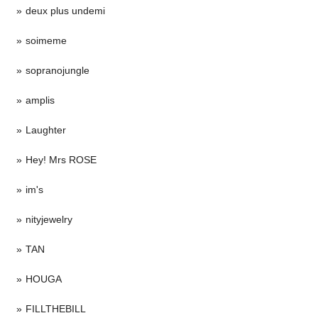
deux plus undemi
soimeme
sopranojungle
amplis
Laughter
Hey! Mrs ROSE
im's
nityjewelry
TAN
HOUGA
FILLTHEBILL