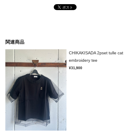
関連商品
CHIKAKISADA 2pset tulle cat
embroidery tee
¥31,900