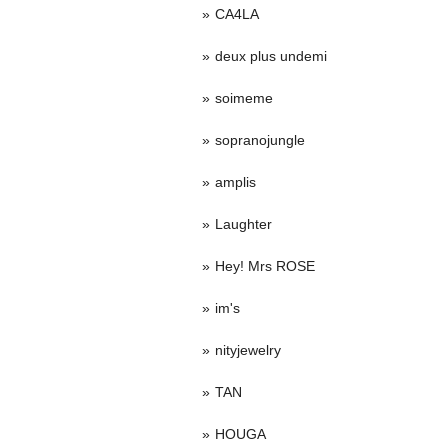
CA4LA
deux plus undemi
soimeme
sopranojungle
amplis
Laughter
Hey! Mrs ROSE
im's
nityjewelry
TAN
HOUGA