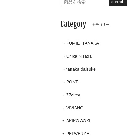
search
Category
カテゴリー
FUMIE=TANAKA
Chika Kisada
tanaka daisuke
PONTI
77circa
VIVIANO
AKIKO AOKI
PERVERZE