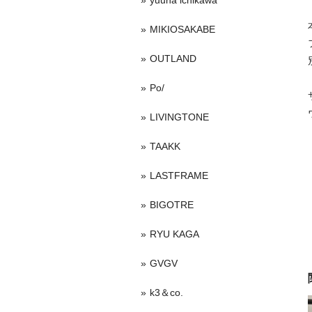
yuuna ichikawa
MIKIOSAKABE
OUTLAND
Po/
LIVINGTONE
TAAKK
LASTFRAME
BIGOTRE
RYU KAGA
GVGV
k3＆co.