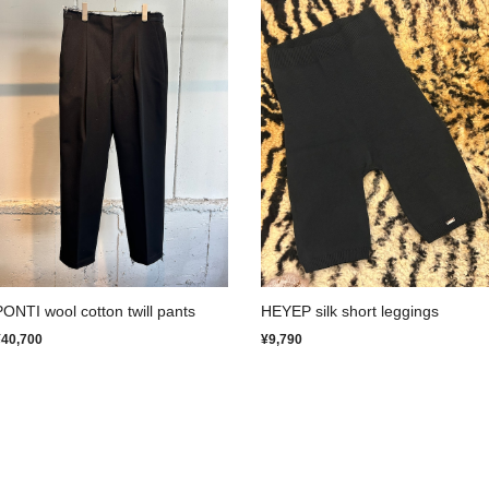
PONTI wool cotton twill pants
HEYEP silk short leggings
¥40,700
¥9,790