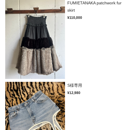
FUMIETANAKA patchwork fur
skirt
¥110,000
S様専用
¥12,980