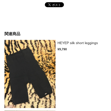
関連商品
HEYEP silk short leggings
¥9,790