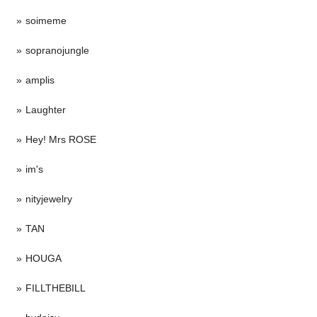
soimeme
sopranojungle
amplis
Laughter
Hey! Mrs ROSE
im's
nityjewelry
TAN
HOUGA
FILLTHEBILL