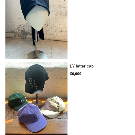
LY letter cap
¥6,600