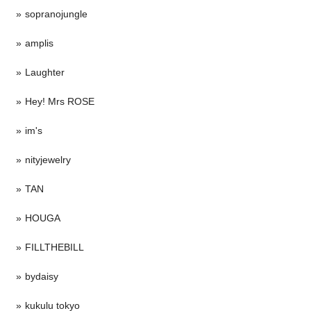
sopranojungle
amplis
Laughter
Hey! Mrs ROSE
im's
nityjewelry
TAN
HOUGA
FILLTHEBILL
bydaisy
kukulu tokyo