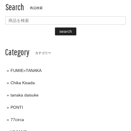
Search
商品検索
search
Category
カテゴリー
FUMIE=TANAKA
Chika Kisada
tanaka daisuke
PONTI
77circa