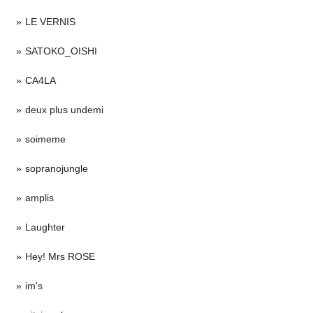
LE VERNIS
SATOKO_OISHI
CA4LA
deux plus undemi
soimeme
sopranojungle
amplis
Laughter
Hey! Mrs ROSE
im's